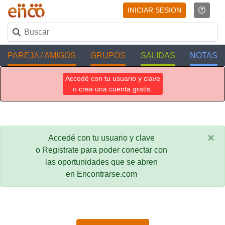
INICIAR SESION
PAREJA / AMIGOS
GRUPOS
SALIDAS
NOTAS
Accedé con tu usuario y clave
o crea una cuenta gratis.
×
Accedé con tu usuario y clave
o Registrate para poder conectar con
las oportunidades que se abren
en Encontrarse.com