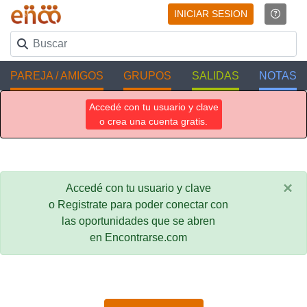
INICIAR SESION
PAREJA / AMIGOS
GRUPOS
SALIDAS
NOTAS
Accedé con tu usuario y clave
o crea una cuenta gratis.
×
Accedé con tu usuario y clave
o Registrate para poder conectar con
las oportunidades que se abren
en Encontrarse.com