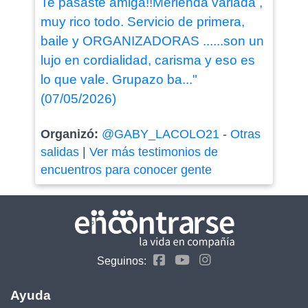
Te pasaste amiga!!Merienda variada ,
muy rico todo. Servicio de primera,
baile y ORGANIZADORAS ......son un
lujo en cordialidad, carisma y eso es
lo que vale. Grupazo ba..."
(07/05/2026)
Organizó:
@GABY_LACOLO21
-
Otras
salidas
|
Ver más testimonios de
encuentros para conocer gente
Seguinos:
Ayuda