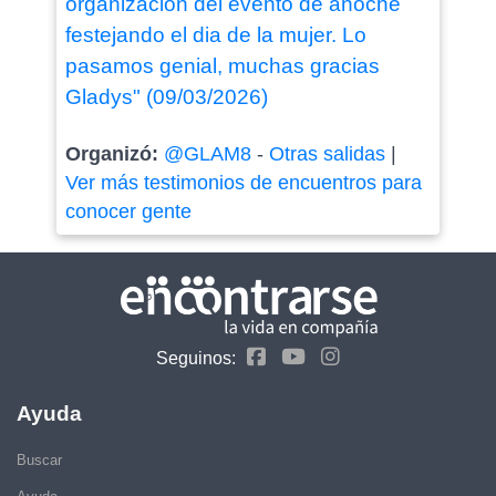
organización del evento de anoche
festejando el dia de la mujer. Lo
pasamos genial, muchas gracias
Gladys" (09/03/2026)
Organizó:
@GLAM8
-
Otras salidas
|
Ver más testimonios de encuentros para
conocer gente
Seguinos:
Ayuda
Buscar