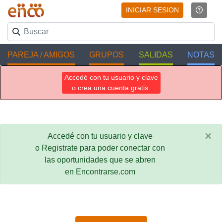
INICIAR SESION
PAREJA / AMIGOS
GRUPOS
SALIDAS
NOTAS
Accedé con tu usuario y clave
o crea una cuenta gratis.
×
Accedé con tu usuario y clave
o Registrate para poder conectar con
las oportunidades que se abren
en Encontrarse.com