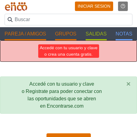
INICIAR SESION
PAREJA / AMIGOS
GRUPOS
SALIDAS
NOTAS
Accedé con tu usuario y clave
o crea una cuenta gratis.
×
Accedé con tu usuario y clave
o Registrate para poder conectar con
las oportunidades que se abren
en Encontrarse.com