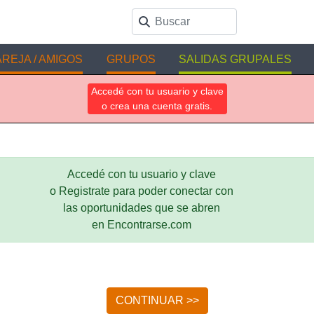
REJA / AMIGOS
GRUPOS
SALIDAS GRUPALES
Accedé con tu usuario y clave
o crea una cuenta gratis.
Accedé con tu usuario y clave
o Registrate para poder conectar con
las oportunidades que se abren
en Encontrarse.com
CONTINUAR >>