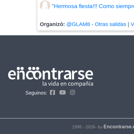
"Hermosa fiesta!!! Como siempre
Organizó:
@GLAM8
-
Otras salidas
|
V
Seguinos:
Encontrarse
1998 - 2026- by