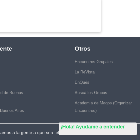
ente
Otros
Encuentros Grupales
La ReVista
EnQués
ad de Buenos
Buscá los Grupos
Academia de Magos (Organizar
 Buenos Aires
Encuentros)
¡Hola! Ayudame a entender
vamos a la gente a que sea feliz."