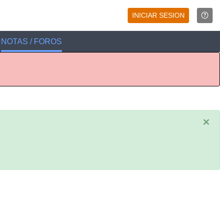
INICIAR SESION
NOTAS / FOROS
×