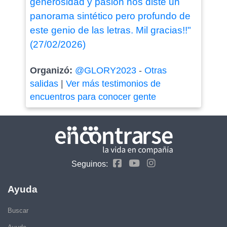
generosidad y pasión nos diste un
panorama sintético pero profundo de
este genio de las letras. Mil gracias!!"
(27/02/2026)
Organizó:
@GLORY2023
-
Otras
salidas
|
Ver más testimonios de
encuentros para conocer gente
Seguinos:
Ayuda
Buscar