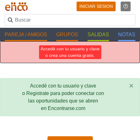
INICIAR SESION
PAREJA / AMIGOS
GRUPOS
SALIDAS
NOTAS
Accedé con tu usuario y clave
o crea una cuenta gratis.
×
Accedé con tu usuario y clave
o Registrate para poder conectar con
las oportunidades que se abren
en Encontrarse.com