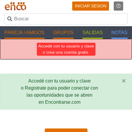
INICIAR SESION
PAREJA / AMIGOS
GRUPOS
SALIDAS
NOTAS
Accedé con tu usuario y clave
o crea una cuenta gratis.
×
Accedé con tu usuario y clave
o Registrate para poder conectar con
las oportunidades que se abren
en Encontrarse.com