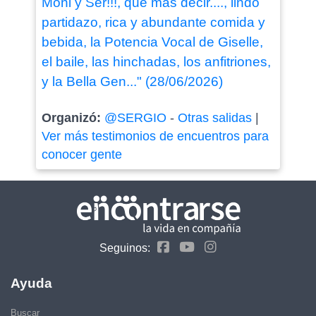
Moni y Ser!!!, que más decir...., lindo
partidazo, rica y abundante comida y
bebida, la Potencia Vocal de Giselle,
el baile, las hinchadas, los anfitriones,
y la Bella Gen..." (28/06/2026)
Organizó:
@SERGIO
-
Otras salidas
|
Ver más testimonios de encuentros para
conocer gente
Seguinos:
Ayuda
Buscar