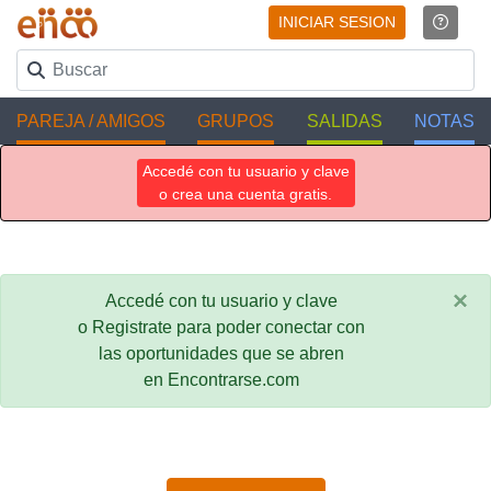
INICIAR SESION
PAREJA / AMIGOS
GRUPOS
SALIDAS
NOTAS
Accedé con tu usuario y clave
o crea una cuenta gratis.
×
Accedé con tu usuario y clave
o Registrate para poder conectar con
las oportunidades que se abren
en Encontrarse.com