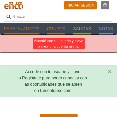
INICIAR SESION
PAREJA / AMIGOS
GRUPOS
SALIDAS
NOTAS
Accedé con tu usuario y clave
o crea una cuenta gratis.
×
Accedé con tu usuario y clave
o Registrate para poder conectar con
las oportunidades que se abren
en Encontrarse.com