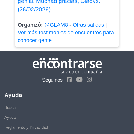
genial. Muchad gracias, Gladys."
(26/02/2026)
Organizó:
@GLAM8
-
Otras salidas
|
Ver más testimonios de encuentros para
conocer gente
Seguinos:
Ayuda
Buscar
Ayuda
Reglamento y Privacidad