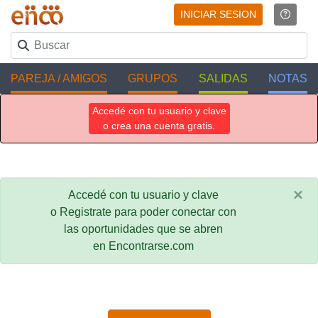
INICIAR SESION
PAREJA / AMIGOS
GRUPOS
SALIDAS
NOTAS
Accedé con tu usuario y clave
o crea una cuenta gratis.
×
Accedé con tu usuario y clave
o Registrate para poder conectar con
las oportunidades que se abren
en Encontrarse.com