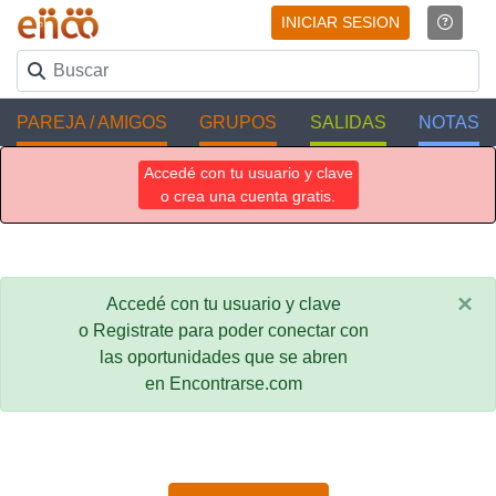
INICIAR SESION
PAREJA / AMIGOS
GRUPOS
SALIDAS
NOTAS
Accedé con tu usuario y clave
o crea una cuenta gratis.
×
Accedé con tu usuario y clave
o Registrate para poder conectar con
las oportunidades que se abren
en Encontrarse.com