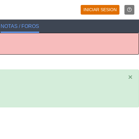
INICIAR SESION
NOTAS / FOROS
×