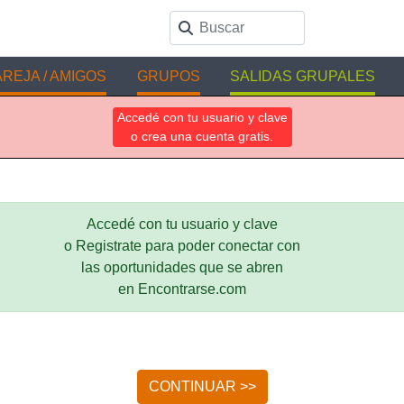
REJA / AMIGOS
GRUPOS
SALIDAS GRUPALES
Accedé con tu usuario y clave
o crea una cuenta gratis.
Accedé con tu usuario y clave
o Registrate para poder conectar con
las oportunidades que se abren
en Encontrarse.com
CONTINUAR >>