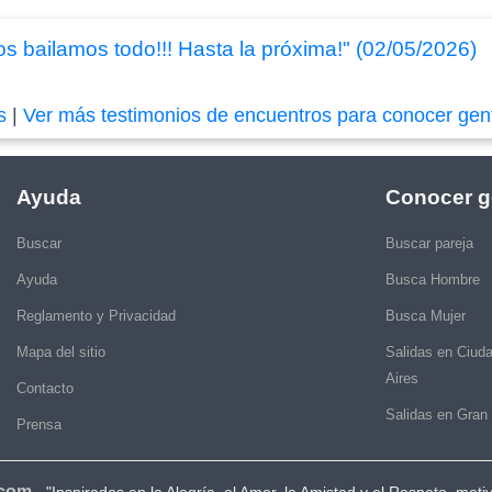
 bailamos todo!!! Hasta la próxima!" (02/05/2026)
s
|
Ver más testimonios de encuentros para conocer gen
Ayuda
Conocer g
Buscar
Buscar pareja
Ayuda
Busca Hombre
Reglamento y Privacidad
Busca Mujer
Mapa del sitio
Salidas en Ciud
Aires
Contacto
Salidas en Gran
Prensa
.com
-
"Inspirados en la Alegría, el Amor, la Amistad y el Respeto, moti