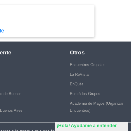
te
ente
Otros
Encuentros Grupales
La ReVista
EnQués
ad de Buenos
Buscá los Grupos
Academia de Magos (Organizar
 Buenos Aires
Encuentros)
¡Hola! Ayudame a entender
vamos a la gente a que sea feliz."