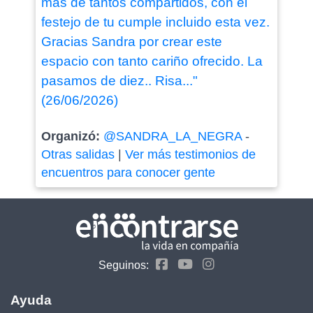
mas de tantos compartidos, con el
festejo de tu cumple incluido esta vez.
Gracias Sandra por crear este
espacio con tanto cariño ofrecido. La
pasamos de diez.. Risa..."
(26/06/2026)
Organizó:
@SANDRA_LA_NEGRA
-
Otras salidas
|
Ver más testimonios de
encuentros para conocer gente
Seguinos:
Ayuda