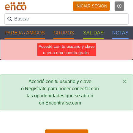
INICIAR SESION
PAREJA / AMIGOS
GRUPOS
SALIDAS
NOTAS
Accedé con tu usuario y clave
o crea una cuenta gratis.
×
Accedé con tu usuario y clave
o Registrate para poder conectar con
las oportunidades que se abren
en Encontrarse.com