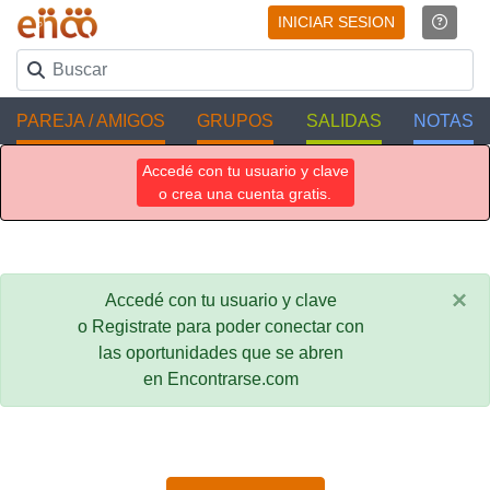
INICIAR SESION
PAREJA / AMIGOS
GRUPOS
SALIDAS
NOTAS
Accedé con tu usuario y clave
o crea una cuenta gratis.
×
Accedé con tu usuario y clave
o Registrate para poder conectar con
las oportunidades que se abren
en Encontrarse.com