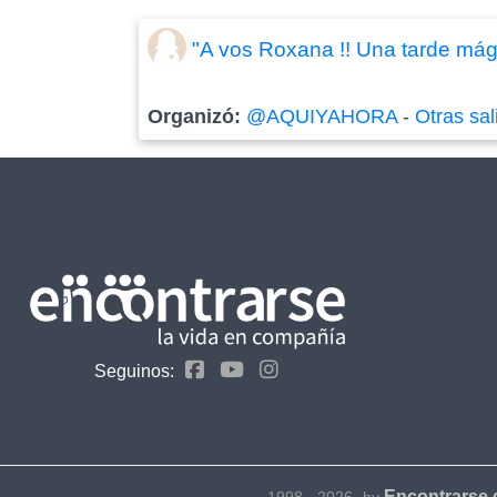
"A vos Roxana !! Una tarde mági
Organizó:
@AQUIYAHORA
-
Otras sal
Seguinos:
Encontrarse
1998 - 2026- by