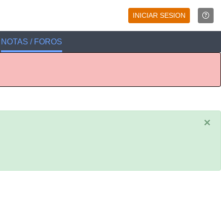
INICIAR SESION
NOTAS / FOROS
×