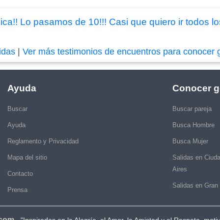
ca!! Lo pasamos de 10!!! Casi que quiero ir todos l
idas
|
Ver más testimonios de encuentros para conocer 
Ayuda
Conocer g
Buscar
Buscar pareja
Ayuda
Busca Hombre
Reglamento y Privacidad
Busca Mujer
Mapa del sitio
Salidas en Ciud
Aires
Contacto
Salidas en Gran
Prensa
.com
-
"Inspirados en la Alegría, el Amor, la Amistad y el Respeto, moti