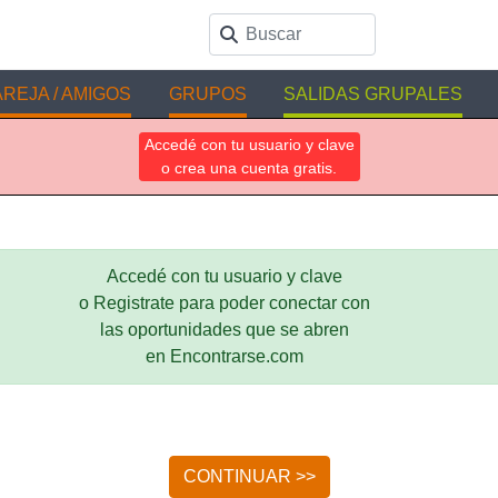
REJA / AMIGOS
GRUPOS
SALIDAS GRUPALES
Accedé con tu usuario y clave
o crea una cuenta gratis.
Accedé con tu usuario y clave
o Registrate para poder conectar con
las oportunidades que se abren
en Encontrarse.com
CONTINUAR >>