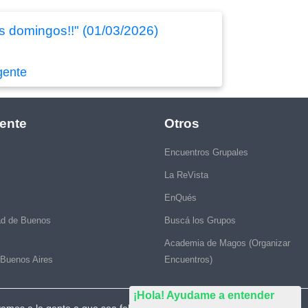
os domingos!!" (01/03/2026)
gente
ente
Otros
Encuentros Grupales
La ReVista
EnQués
ad de Buenos
Buscá los Grupos
Academia de Magos (Organizar
 Buenos Aires
Encuentros)
¡Hola! Ayudame a entender
vamos a la gente a que sea feliz."