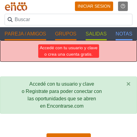
INICIAR SESION
PAREJA / AMIGOS
GRUPOS
SALIDAS
NOTAS
Accedé con tu usuario y clave
o crea una cuenta gratis.
×
Accedé con tu usuario y clave
o Registrate para poder conectar con
las oportunidades que se abren
en Encontrarse.com