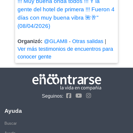
!!! Muy buena onda todos !!! Y la
gente del hotel de primera !!! Fueron 4
días con muy buena vibra 🌺🥂"
(08/04/2026)
Organizó:
@GLAM8
-
Otras salidas
|
Ver más testimonios de encuentros para
conocer gente
Seguinos:
Ayuda
Buscar