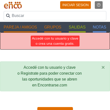
INICIAR SESION
PAREJA / AMIGOS
GRUPOS
SALIDAS
NOTAS
Accedé con tu usuario y clave
o crea una cuenta gratis.
×
Accedé con tu usuario y clave
o Registrate para poder conectar con
las oportunidades que se abren
en Encontrarse.com