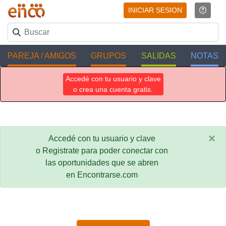
INICIAR SESION
PAREJA / AMIGOS
GRUPOS
SALIDAS
NOTAS
Accedé con tu usuario y clave
o crea una cuenta gratis.
×
Accedé con tu usuario y clave
o Registrate para poder conectar con
las oportunidades que se abren
en Encontrarse.com