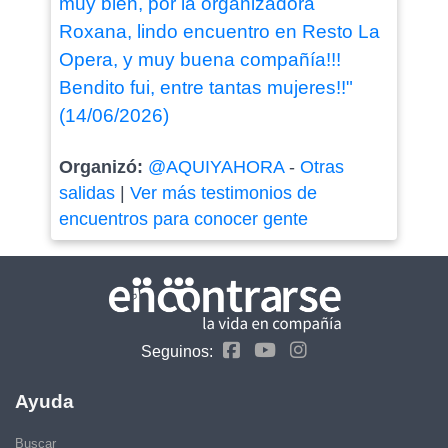
muy bien, por la organizadora
Roxana, lindo encuentro en Resto La
Opera, y muy buena compañía!!!
Bendito fui, entre tantas mujeres!!"
(14/06/2026)
Organizó:
@AQUIYAHORA
-
Otras
salidas
|
Ver más testimonios de
encuentros para conocer gente
Seguinos:
Ayuda
Buscar