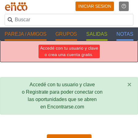
INICIAR SESION
PAREJA / AMIGOS
GRUPOS
SALIDAS
NOTAS
Accedé con tu usuario y clave
o crea una cuenta gratis.
×
Accedé con tu usuario y clave
o Registrate para poder conectar con
las oportunidades que se abren
en Encontrarse.com