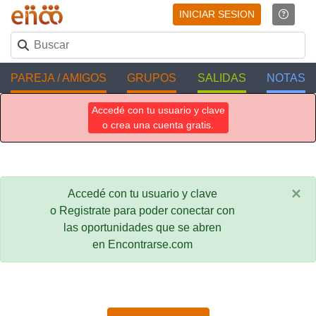
INICIAR SESION
PAREJA / AMIGOS
GRUPOS
SALIDAS
NOTAS
Accedé con tu usuario y clave
o crea una cuenta gratis.
×
Accedé con tu usuario y clave
o Registrate para poder conectar con
las oportunidades que se abren
en Encontrarse.com