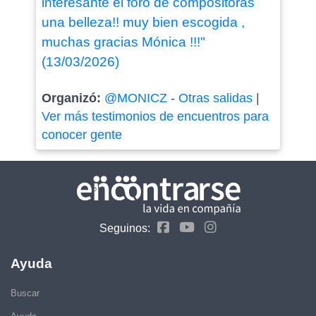
interesante el foro de compositoras
una belleza!! muy bien escogida ,
muchas gracias Mónica !!!"
(13/03/2026)
Organizó:
@MONICZ
-
Otras salidas
|
Ver más testimonios de encuentros para
conocer gente
Seguinos:
Ayuda
Buscar