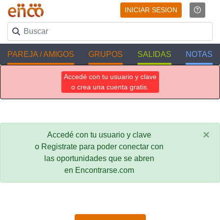
INICIAR SESION
PAREJA / AMIGOS
GRUPOS
SALIDAS
NOTAS
Accedé con tu usuario y clave
o crea una cuenta gratis.
×
Accedé con tu usuario y clave
o Registrate para poder conectar con
las oportunidades que se abren
en Encontrarse.com