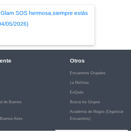
oso! Glam SOS hermosa,siempre estás
04/05/2026)
ente
Otros
Encuentros Grupales
La ReVista
EnQués
ad de Buenos
Buscá los Grupos
Academia de Magos (Organizar
 Buenos Aires
Encuentros)