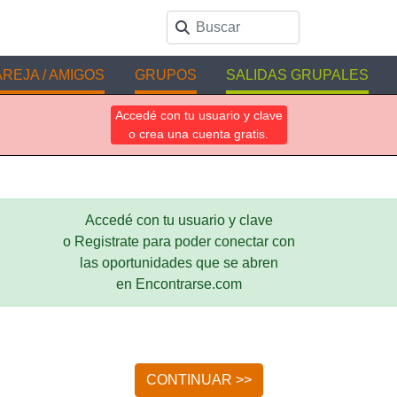
REJA / AMIGOS
GRUPOS
SALIDAS GRUPALES
Accedé con tu usuario y clave
o crea una cuenta gratis.
Accedé con tu usuario y clave
o Registrate para poder conectar con
las oportunidades que se abren
en Encontrarse.com
CONTINUAR >>