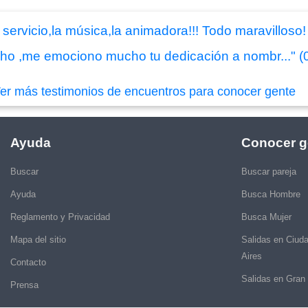
el servicio,la música,la animadora!!! Todo maravill
ucho ,me emociono mucho tu dedicación a nombr..." (
er más testimonios de encuentros para conocer gente
Ayuda
Conocer g
Buscar
Buscar pareja
Ayuda
Busca Hombre
Reglamento y Privacidad
Busca Mujer
Mapa del sitio
Salidas en Ciud
Aires
Contacto
Salidas en Gran
Prensa