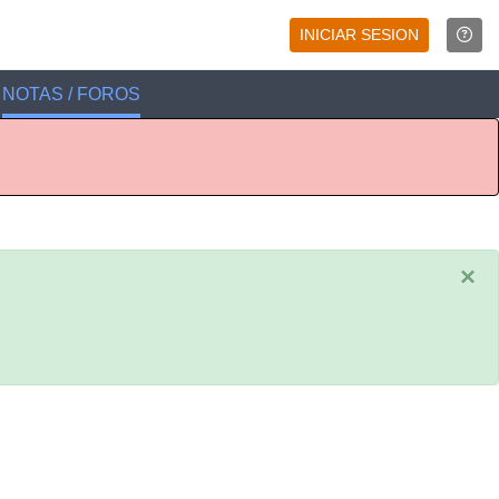
INICIAR SESION
NOTAS / FOROS
×