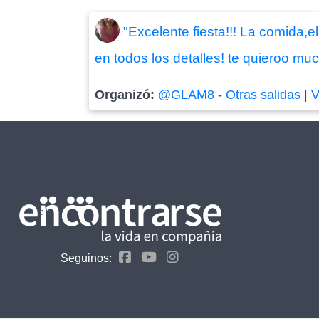
"Excelente fiesta!!! La comida,
en todos los detalles! te quieroo m
Organizó:
@GLAM8
-
Otras salidas
|
V
Seguinos: