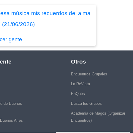
y esa música mis recuerdos del alma
" (21/06/2026)
cer gente
ente
Otros
Encuentros Grupales
La ReVista
EnQués
ad de Buenos
Buscá los Grupos
Academia de Magos (Organizar
 Buenos Aires
Encuentros)