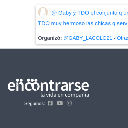
"@ Gaby y TDO el conjunto q or
TDO muy hermoso las chicas q servía
Organizó:
@GABY_LACOLO21
-
Otra
Seguinos: