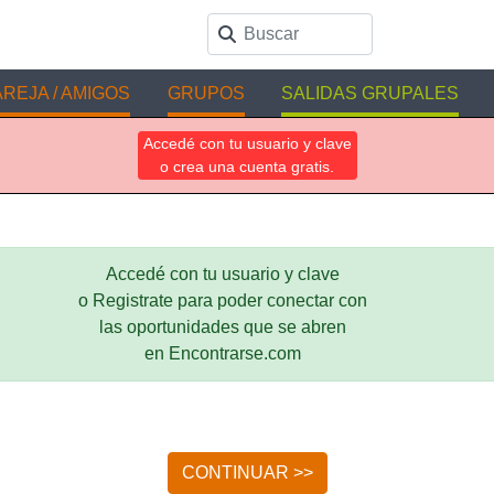
REJA / AMIGOS
GRUPOS
SALIDAS GRUPALES
Accedé con tu usuario y clave
o crea una cuenta gratis.
Accedé con tu usuario y clave
o Registrate para poder conectar con
las oportunidades que se abren
en Encontrarse.com
CONTINUAR >>