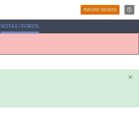
INICIAR SESION
NOTAS / FOROS
×