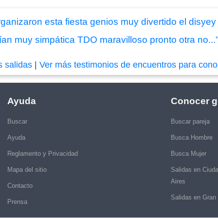
ganizaron esta fiesta genios muy divertido el disye
n muy simpática TDO maravilloso pronto otra no...
s salidas
|
Ver más testimonios de encuentros para cono
Ayuda
Conocer g
Buscar
Buscar pareja
Ayuda
Busca Hombre
Reglamento y Privacidad
Busca Mujer
Mapa del sitio
Salidas en Ciud
Aires
Contacto
Salidas en Gran
Prensa