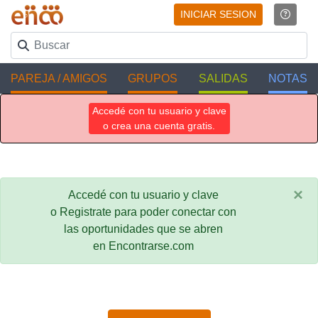
INICIAR SESION
PAREJA / AMIGOS
GRUPOS
SALIDAS
NOTAS
Accedé con tu usuario y clave
o crea una cuenta gratis.
×
Accedé con tu usuario y clave
o Registrate para poder conectar con
las oportunidades que se abren
en Encontrarse.com