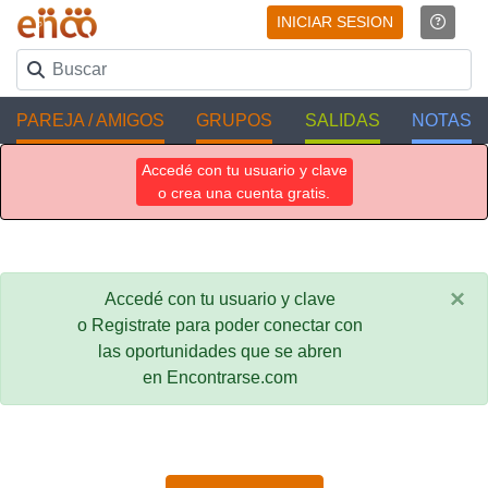
INICIAR SESION
PAREJA / AMIGOS
GRUPOS
SALIDAS
NOTAS
Accedé con tu usuario y clave
o crea una cuenta gratis.
×
Accedé con tu usuario y clave
o Registrate para poder conectar con
las oportunidades que se abren
en Encontrarse.com