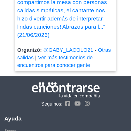
compartimos la mesa con personas
calidas simpáticas, el cantante nos
hizo divertir además de interpretar
lindas canciones! Abrazos para l..."
(21/06/2026)
Organizó:
@GABY_LACOLO21
-
Otras
salidas
|
Ver más testimonios de
encuentros para conocer gente
Seguinos:
Ayuda
Buscar