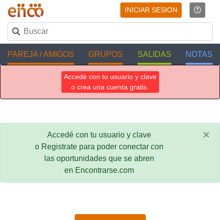
INICIAR SESION
PAREJA / AMIGOS
GRUPOS
SALIDAS
NOTAS
Accedé con tu usuario y clave
o crea una cuenta gratis.
×
Accedé con tu usuario y clave
o Registrate para poder conectar con
las oportunidades que se abren
en Encontrarse.com