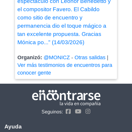
espectáculo con Leonor Benedetto y
el compositor Favero. El Cabildo
como sitio de encuentro y
permanencia dio el toque mágico a
tan excelente propuesta. Gracias
Mónica po..." (14/03/2026)
Organizó:
@MONICZ
-
Otras salidas
|
Ver más testimonios de encuentros para
conocer gente
Seguinos:
Ayuda