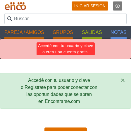
INICIAR SESION
PAREJA / AMIGOS
GRUPOS
SALIDAS
NOTAS
Accedé con tu usuario y clave
o crea una cuenta gratis.
×
Accedé con tu usuario y clave
o Registrate para poder conectar con
las oportunidades que se abren
en Encontrarse.com