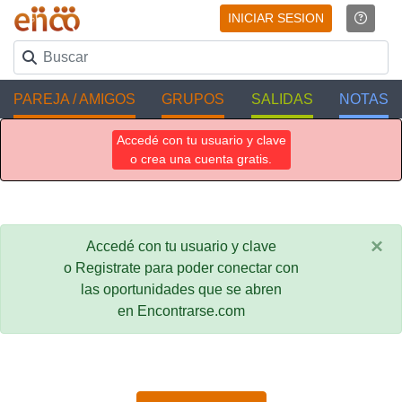
INICIAR SESION
PAREJA / AMIGOS
GRUPOS
SALIDAS
NOTAS
Accedé con tu usuario y clave
o crea una cuenta gratis.
×
Accedé con tu usuario y clave
o Registrate para poder conectar con
las oportunidades que se abren
en Encontrarse.com