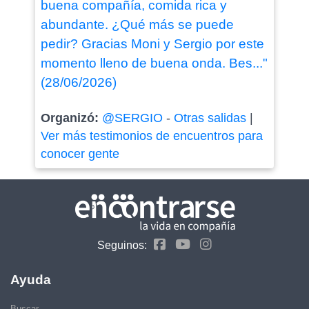
buena compañía, comida rica y
abundante. ¿Qué más se puede
pedir? Gracias Moni y Sergio por este
momento lleno de buena onda. Bes..."
(28/06/2026)
Organizó:
@SERGIO
-
Otras salidas
|
Ver más testimonios de encuentros para
conocer gente
Seguinos:
Ayuda
Buscar