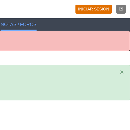
INICIAR SESION
NOTAS / FOROS
×