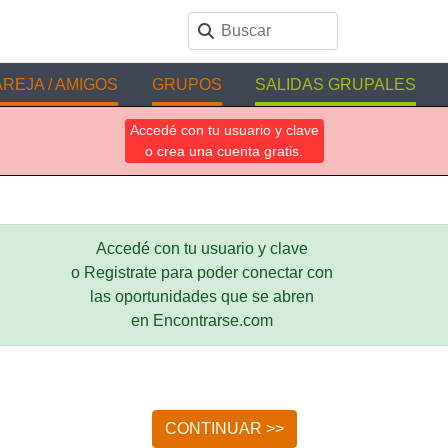
REJA / AMIGOS
GRUPOS
SALIDAS GRUPALES
Accedé con tu usuario y clave
o crea una cuenta gratis.
Accedé con tu usuario y clave
o Registrate para poder conectar con
las oportunidades que se abren
en Encontrarse.com
CONTINUAR >>