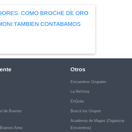
ADORES. COMO BROCHE DE ORO
 MONI.TAMBIEN CONTABAMOS
ente
Otros
Encuentros Grupales
La ReVista
EnQués
ad de Buenos
Buscá los Grupos
Academia de Magos (Organizar
 Buenos Aires
Encuentros)