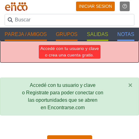
INICIAR SESION
PAREJA / AMIGOS
GRUPOS
SALIDAS
NOTAS
Accedé con tu usuario y clave
o crea una cuenta gratis.
×
Accedé con tu usuario y clave
o Registrate para poder conectar con
las oportunidades que se abren
en Encontrarse.com