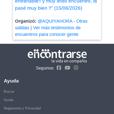
entrañable!! y muy lindo encuentro, la
pasé muy bien !!" (15/06/2026)
Organizó:
@AQUIYAHORA
-
Otras
salidas
|
Ver más testimonios de
encuentros para conocer gente
Seguinos:
Ayuda
Buscar
Ayuda
Reglamento y Privacidad