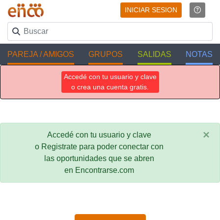
INICIAR SESION
PAREJA / AMIGOS
GRUPOS
SALIDAS
NOTAS
Accedé con tu usuario y clave
o crea una cuenta gratis.
×
Accedé con tu usuario y clave
o Registrate para poder conectar con
las oportunidades que se abren
en Encontrarse.com