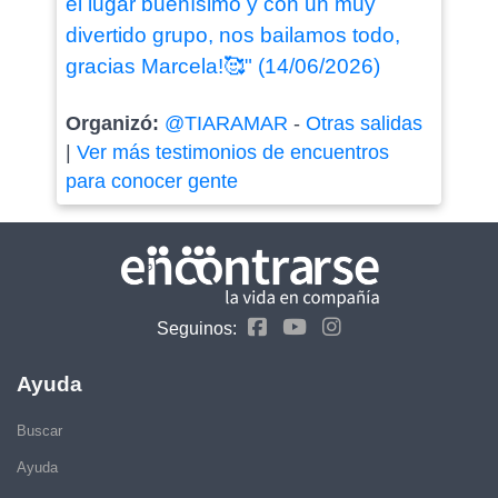
el lugar buenísimo y con un muy
divertido grupo, nos bailamos todo,
gracias Marcela!🥰" (14/06/2026)
Organizó:
@TIARAMAR
-
Otras salidas
|
Ver más testimonios de encuentros
para conocer gente
Seguinos:
Ayuda
Buscar
Ayuda