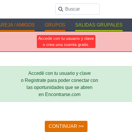
REJA / AMIGOS
GRUPOS
SALIDAS GRUPALES
Accedé con tu usuario y clave
o crea una cuenta gratis.
Accedé con tu usuario y clave
o Registrate para poder conectar con
las oportunidades que se abren
en Encontrarse.com
CONTINUAR >>