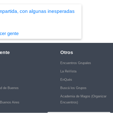
mpartida, con algunas inesperadas
cer gente
ente
Otros
Encuentros Grupales
La ReVista
EnQués
ad de Buenos
Buscá los Grupos
Academia de Magos (Organizar
 Buenos Aires
Encuentros)