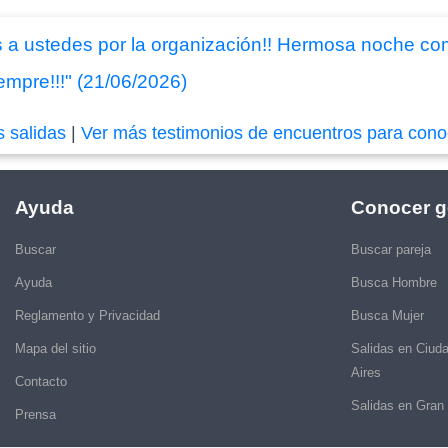
 a ustedes por la organización!! Hermosa noche co
mpre!!!" (21/06/2026)
s salidas
|
Ver más testimonios de encuentros para cono
Ayuda
Conocer g
Buscar
Buscar pareja
Ayuda
Busca Hombre
Reglamento y Privacidad
Busca Mujer
Mapa del sitio
Salidas en Ciud
Aires
Contacto
Salidas en Gran
Prensa