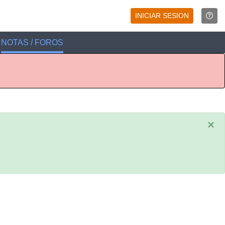
INICIAR SESION
NOTAS / FOROS
×