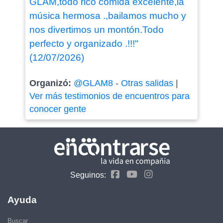
GLAM,todo rico comida excelente,la
música hermosa .,bailamos mucho y
nos divertimos un montón.Todo
perfecto y organizado .!!!"
(12/07/2026)
Organizó:
@GLAM8
-
Otras salidas
|
Ver más testimonios de encuentros para
conocer gente
Seguinos:
Ayuda
Buscar