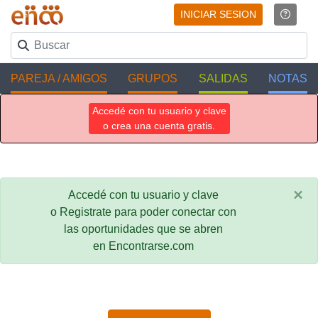
INICIAR SESION
PAREJA / AMIGOS
GRUPOS
SALIDAS
NOTAS
Accedé con tu usuario y clave
o crea una cuenta gratis.
×
Accedé con tu usuario y clave
o Registrate para poder conectar con
las oportunidades que se abren
en Encontrarse.com