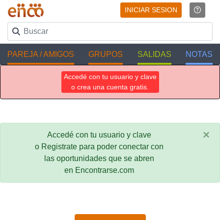
INICIAR SESION
PAREJA / AMIGOS
GRUPOS
SALIDAS
NOTAS
Accedé con tu usuario y clave
o crea una cuenta gratis.
×
Accedé con tu usuario y clave
o Registrate para poder conectar con
las oportunidades que se abren
en Encontrarse.com