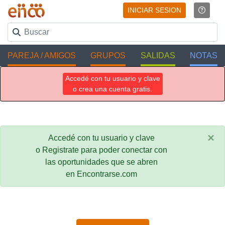
INICIAR SESION
PAREJA / AMIGOS
GRUPOS
SALIDAS
NOTAS
Accedé con tu usuario y clave
o crea una cuenta gratis.
×
Accedé con tu usuario y clave
o Registrate para poder conectar con
las oportunidades que se abren
en Encontrarse.com