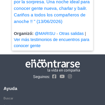
por la sorpresa. Una noche ideal para
conocer gente nueva, charlar y bailr.
Cariños a todos los compañeros de
anoche !! " (13/06/2026)
Organizó:
@MARISU
-
Otras salidas
|
Ver más testimonios de encuentros para
conocer gente
Seguinos:
Ayuda
Buscar