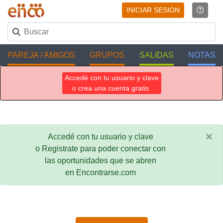
INICIAR SESION
PAREJA / AMIGOS
GRUPOS
SALIDAS
NOTAS
Accedé con tu usuario y clave
o crea una cuenta gratis.
×
Accedé con tu usuario y clave
o Registrate para poder conectar con
las oportunidades que se abren
en Encontrarse.com