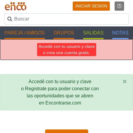
INICIAR SESION
PAREJA / AMIGOS
GRUPOS
SALIDAS
NOTAS
Accedé con tu usuario y clave
o crea una cuenta gratis.
×
Accedé con tu usuario y clave
o Registrate para poder conectar con
las oportunidades que se abren
en Encontrarse.com