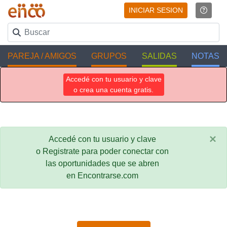
INICIAR SESION
PAREJA / AMIGOS
GRUPOS
SALIDAS
NOTAS
Accedé con tu usuario y clave
o crea una cuenta gratis.
×
Accedé con tu usuario y clave
o Registrate para poder conectar con
las oportunidades que se abren
en Encontrarse.com