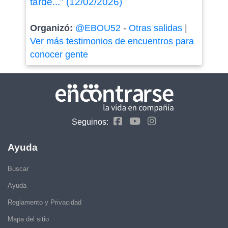
tarde..." (12/02/2026)
Organizó:
@EBOU52
-
Otras salidas
|
Ver más testimonios de encuentros para
conocer gente
Seguinos:
Ayuda
Buscar
Ayuda
Reglamento y Privacidad
Mapa del sitio