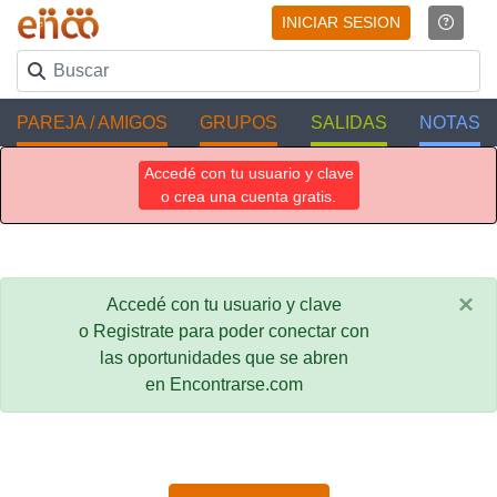
INICIAR SESION
PAREJA / AMIGOS
GRUPOS
SALIDAS
NOTAS
Accedé con tu usuario y clave
o crea una cuenta gratis.
×
Accedé con tu usuario y clave
o Registrate para poder conectar con
las oportunidades que se abren
en Encontrarse.com