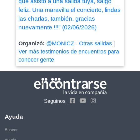
que asisto a una salida tuya, salgo
feliz. Una maravilla el concierto, lindas
las charlas, también, gracias
nuevamente !!!" (02/06/2026)
Organizó:
@MONICZ
-
Otras salidas
|
Ver más testimonios de encuentros para
conocer gente
Seguinos:
Ayuda
Buscar