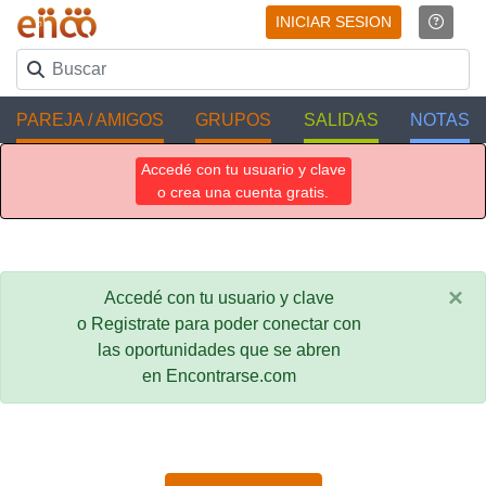
INICIAR SESION
PAREJA / AMIGOS
GRUPOS
SALIDAS
NOTAS
Accedé con tu usuario y clave
o crea una cuenta gratis.
×
Accedé con tu usuario y clave
o Registrate para poder conectar con
las oportunidades que se abren
en Encontrarse.com