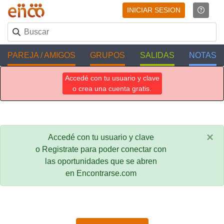
INICIAR SESION
PAREJA / AMIGOS
GRUPOS
SALIDAS
NOTAS
Accedé con tu usuario y clave
o crea una cuenta gratis.
×
Accedé con tu usuario y clave
o Registrate para poder conectar con
las oportunidades que se abren
en Encontrarse.com