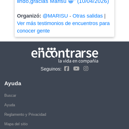
lindo,gracias Marisu 😀" (10/04/2026)
Organizó:
@MARISU
-
Otras salidas
|
Ver más testimonios de encuentros para
conocer gente
Seguinos:
Ayuda
Buscar
Ayuda
Reglamento y Privacidad
Mapa del sitio