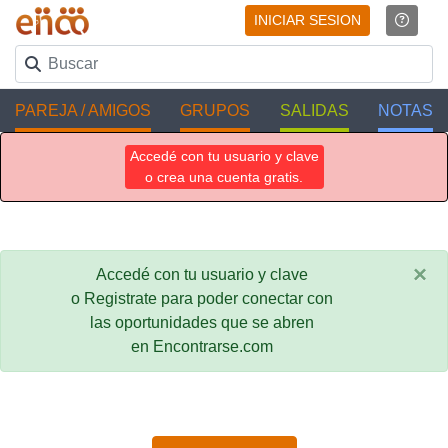
INICIAR SESION
PAREJA / AMIGOS
GRUPOS
SALIDAS
NOTAS
Accedé con tu usuario y clave
o crea una cuenta gratis.
×
Accedé con tu usuario y clave
o Registrate para poder conectar con
las oportunidades que se abren
en Encontrarse.com