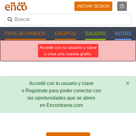
INICIAR SESION
PAREJA / AMIGOS
GRUPOS
SALIDAS
NOTAS
Accedé con tu usuario y clave
o crea una cuenta gratis.
×
Accedé con tu usuario y clave
o Registrate para poder conectar con
las oportunidades que se abren
en Encontrarse.com