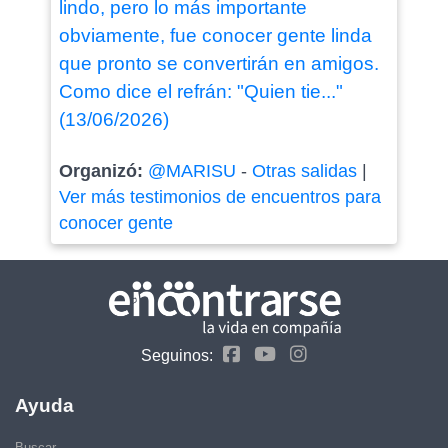
lindo, pero lo más importante
obviamente, fue conocer gente linda
que pronto se convertirán en amigos.
Como dice el refrán: "Quien tie..."
(13/06/2026)
Organizó:
@MARISU
-
Otras salidas
|
Ver más testimonios de encuentros para
conocer gente
Seguinos:
Ayuda
Buscar