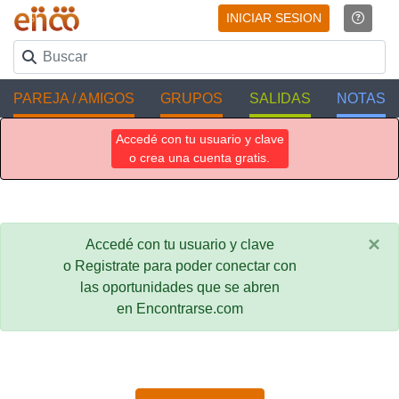
INICIAR SESION
PAREJA / AMIGOS
GRUPOS
SALIDAS
NOTAS
Accedé con tu usuario y clave
o crea una cuenta gratis.
×
Accedé con tu usuario y clave
o Registrate para poder conectar con
las oportunidades que se abren
en Encontrarse.com