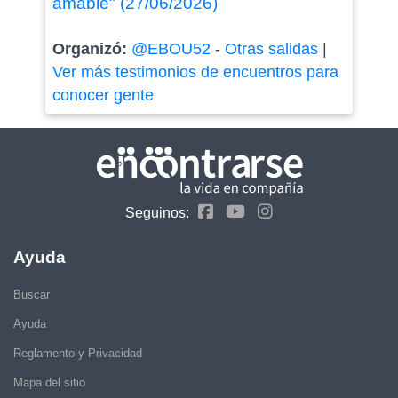
amable" (27/06/2026)
Organizó:
@EBOU52
-
Otras salidas
|
Ver más testimonios de encuentros para
conocer gente
Seguinos:
Ayuda
Buscar
Ayuda
Reglamento y Privacidad
Mapa del sitio