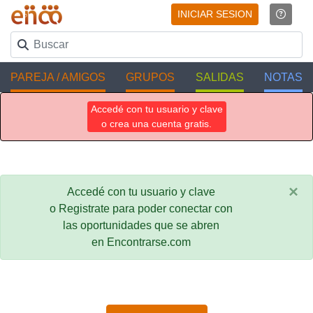
INICIAR SESION
PAREJA / AMIGOS
GRUPOS
SALIDAS
NOTAS
Accedé con tu usuario y clave
o crea una cuenta gratis.
×
Accedé con tu usuario y clave
o Registrate para poder conectar con
las oportunidades que se abren
en Encontrarse.com