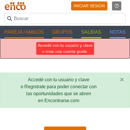
INICIAR SESION
PAREJA / AMIGOS
GRUPOS
SALIDAS
NOTAS
Accedé con tu usuario y clave
o crea una cuenta gratis.
×
Accedé con tu usuario y clave
o Registrate para poder conectar con
las oportunidades que se abren
en Encontrarse.com