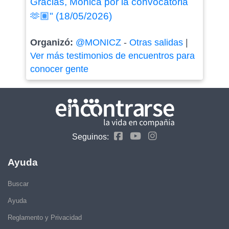
Gracias, Mónica por la convocatoria
🫶🏽" (18/05/2026)
Organizó:
@MONICZ
-
Otras salidas
|
Ver más testimonios de encuentros para
conocer gente
Seguinos:
Ayuda
Buscar
Ayuda
Reglamento y Privacidad