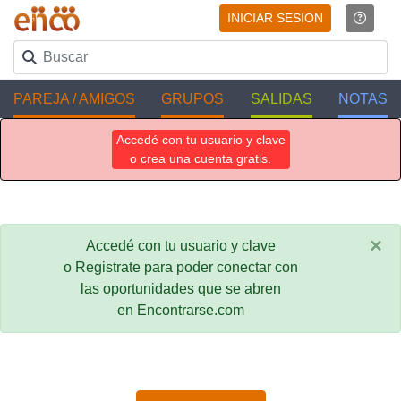
INICIAR SESION
PAREJA / AMIGOS
GRUPOS
SALIDAS
NOTAS
Accedé con tu usuario y clave
o crea una cuenta gratis.
×
Accedé con tu usuario y clave
o Registrate para poder conectar con
las oportunidades que se abren
en Encontrarse.com