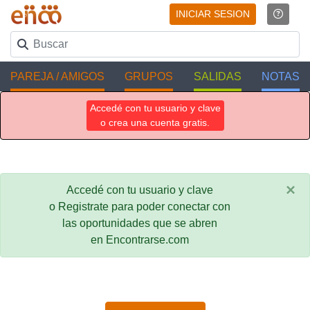
INICIAR SESION
PAREJA / AMIGOS
GRUPOS
SALIDAS
NOTAS
Accedé con tu usuario y clave
o crea una cuenta gratis.
×
Accedé con tu usuario y clave
o Registrate para poder conectar con
las oportunidades que se abren
en Encontrarse.com