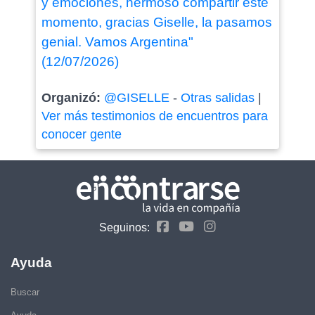
y emociones, hermoso compartir este
momento, gracias Giselle, la pasamos
genial. Vamos Argentina"
(12/07/2026)
Organizó:
@GISELLE
-
Otras salidas
|
Ver más testimonios de encuentros para
conocer gente
Seguinos:
Ayuda
Buscar