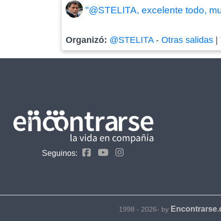
"@STELITA, excelente todo, mu
Organizó:
@STELITA
-
Otras salidas
|
Seguinos:
Encontrarse
1998 - 2026- by