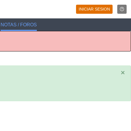
INICIAR SESION
NOTAS / FOROS
×