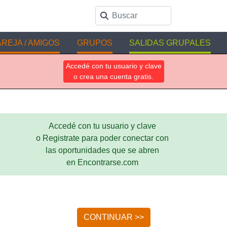
REJA / AMIGOS
GRUPOS
SALIDAS GRUPALES
Accedé con tu usuario y clave
o crea una cuenta gratis.
Accedé con tu usuario y clave
o Registrate para poder conectar con
las oportunidades que se abren
en Encontrarse.com
CONTINUAR >>