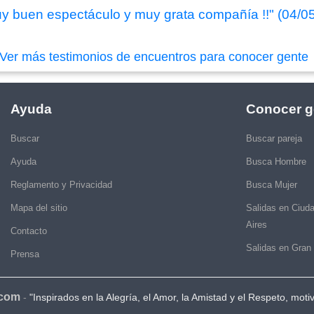
y buen espectáculo y muy grata compañía !!" (04/0
Ver más testimonios de encuentros para conocer gente
Ayuda
Conocer g
Buscar
Buscar pareja
Ayuda
Busca Hombre
Reglamento y Privacidad
Busca Mujer
Mapa del sitio
Salidas en Ciud
Aires
Contacto
Salidas en Gran
Prensa
.com
-
"Inspirados en la Alegría, el Amor, la Amistad y el Respeto, moti