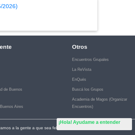
5/2026)
ente
Otros
Encuentros Grupales
La ReVista
EnQués
ad de Buenos
Buscá los Grupos
Academia de Magos (Organizar
 Buenos Aires
Encuentros)
¡Hola! Ayudame a entender
vamos a la gente a que sea feliz."