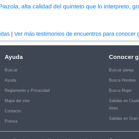
azola, alta calidad del quinteto que lo interpreto, 
idas
|
Ver más testimonios de encuentros para conocer 
Ayuda
Conocer g
Buscar
Buscar pareja
Ayuda
Busca Hombre
Reglamento y Privacidad
Busca Mujer
Mapa del sitio
Salidas en Ciud
Aires
Contacto
Salidas en Gran
Prensa