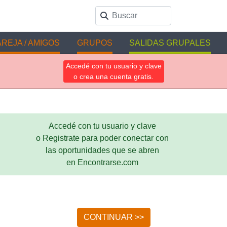
REJA / AMIGOS
GRUPOS
SALIDAS GRUPALES
Accedé con tu usuario y clave
o crea una cuenta gratis.
Accedé con tu usuario y clave
o Registrate para poder conectar con
las oportunidades que se abren
en Encontrarse.com
CONTINUAR >>