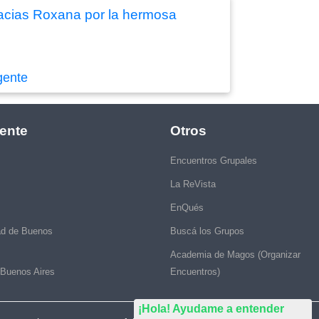
gracias Roxana por la hermosa
gente
ente
Otros
Encuentros Grupales
La ReVista
EnQués
ad de Buenos
Buscá los Grupos
Academia de Magos (Organizar
 Buenos Aires
Encuentros)
¡Hola! Ayudame a entender