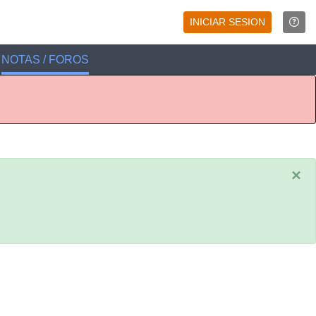
INICIAR SESION
NOTAS / FOROS
×